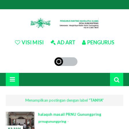
VISI MISI
AD ART
PENGURUS
Menampilkan postingan dengan label
TANYA
halaqoh masail PRNU Gunungpring
prnugunungpring
KAJIAN