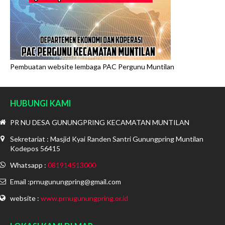
Pembuatan website lembaga PAC Pergunu Muntilan
HUBUNGI KAMI
PR NU DESA GUNUNGPRING KECAMATAN MUNTILAN
Sekretariat : Masjid Kyai Randen Santri Gunungpring Muntilan
Kodepos 56415
Whatsapp :
081914513000
Email :prnugunungpring@gmail.com
website :
www.prnugunungpring.or.id