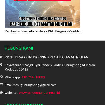
Pembuatan website lembaga PAC Pergunu Muntilan
HUBUNGI KAMI
PR NU DESA GUNUNGPRING KECAMATAN MUNTILAN
Sekretariat : Masjid Kyai Randen Santri Gunungpring Muntilan
Kodepos 56415
Whatsapp :
081914513000
Email :prnugunungpring@gmail.com
website :
www.prnugunungpring.or.id