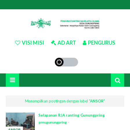
VISI MISI
AD ART
PENGURUS
Menampilkan postingan dengan label
ANSOR
Selapanan RJA ranting Gunungpring
prnugunungpring
ANSOR